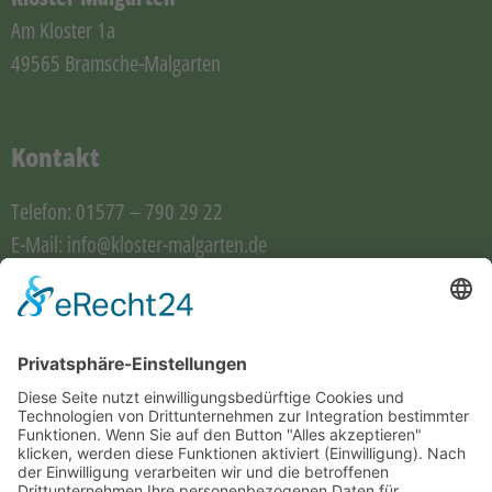
Am Kloster 1a
49565 Bramsche-Malgarten
Kontakt
Telefon:
01577 – 790 29 22
E-Mail:
info@kloster-malgarten.de
Folgen Sie uns auf
Informationen
Kloster
Restaurant